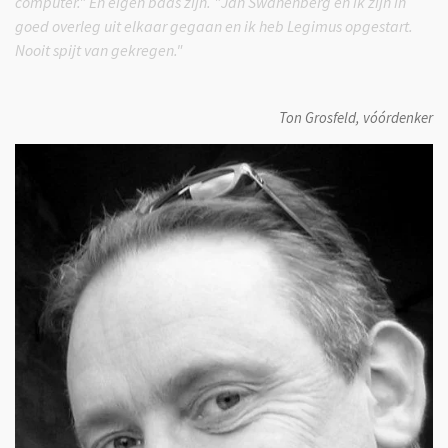
computer." En eigen baas zijn. "Jan Swanenberg en ik zijn in
goed overleg uit elkaar gegaan en ik heb Legimus opgestart.
Nooit spijt van gekregen."
Ton Grosfeld, vóórdenker