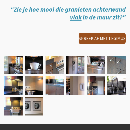
"Zie je hoe mooi die granieten achterwand
vlak
in de muur zit?"
SPREEK AF MET LEGIMUS