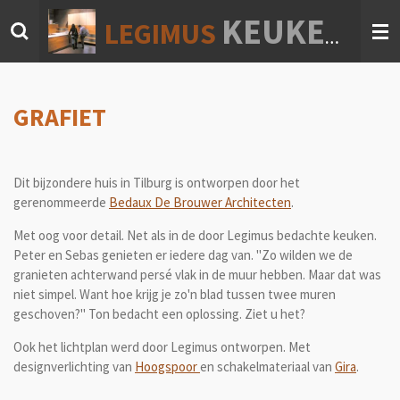
Ga
KEUKEN & INTERIEUR
LEGIMUS
direct
naar
de
hoofdinhoud
GRAFIET
Dit bijzondere huis in Tilburg is ontworpen door het
gerenommeerde
Bedaux De Brouwer Architecten
.
Met oog voor detail. Net als in de door Legimus bedachte keuken.
Peter en Sebas genieten er iedere dag van. "Zo wilden we de
granieten achterwand persé vlak in de muur hebben. Maar dat was
niet simpel. Want hoe krijg je zo'n blad tussen twee muren
geschoven?" Ton bedacht een oplossing. Ziet u het?
Ook het lichtplan werd door Legimus ontworpen. Met
designverlichting van
Hoogspoor
en schakelmateriaal van
Gira
.