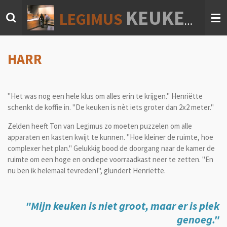
Ga
KEUKEN & INTERIEUR
LEGIMUS
direct
naar
de
hoofdinhoud
HARR
"Het was nog een hele klus om alles erin te krijgen." Henriëtte
schenkt de koffie in. "De keuken is nèt iets groter dan 2x2 meter."
Zelden heeft Ton van Legimus zo moeten puzzelen om alle
apparaten en kasten kwijt te kunnen. "Hoe kleiner de ruimte, hoe
complexer het plan." Gelukkig bood de doorgang naar de kamer de
ruimte om een hoge en ondiepe voorraadkast neer te zetten. "En
nu ben ik helemaal tevreden!", glundert Henriëtte.
"Mijn keuken is niet groot, maar er is plek
genoeg.
"