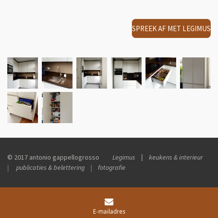
SPREEK AF MET LEGIMUS
© 2017 antonio gappellogrosso
Legimus
|
keukens & interieur
| publicaties & belettering | fotografie
E-mailadres