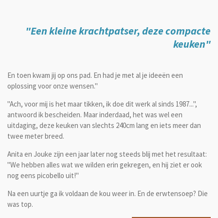
"Een kleine krachtpatser, deze compacte
keuken
"
En toen kwam jij op ons pad. En had je met al je ideeën een
oplossing voor onze wensen."
"Ach, voor mij is het maar tikken, ik doe dit werk al sinds 1987...",
antwoord ik bescheiden. Maar inderdaad, het was wel een
uitdaging, deze keuken van slechts 240cm lang en iets meer dan
twee meter breed.
Anita en Jouke zijn een jaar later nog steeds blij met het resultaat:
"We hebben alles wat we wilden erin gekregen, en hij ziet er ook
nog eens picobello uit!"
Na een uurtje ga ik voldaan de kou weer in. En de erwtensoep? Die
was top.