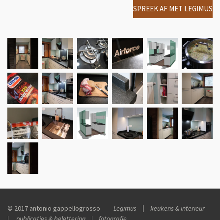
SPREEK AF MET LEGIMUS
© 2017 antonio gappellogrosso
Legimus
|
keukens & interieur
| publicaties & belettering | fotografie