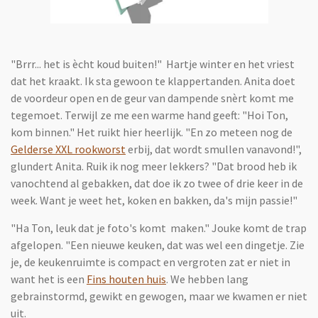
"Brrr... het is ècht koud buiten!" Hartje winter en het vriest
dat het kraakt. Ik sta gewoon te klappertanden. Anita doet
de voordeur open en de geur van dampende snèrt komt me
tegemoet. Terwijl ze me een warme hand geeft: "Hoi Ton,
kom binnen." Het ruikt hier heerlijk. "En zo meteen nog de
Gelderse XXL rookworst
erbij, dat wordt smullen vanavond!",
glundert Anita. Ruik ik nog meer lekkers? "Dat brood heb ik
vanochtend al gebakken, dat doe ik zo twee of drie keer in de
week. Want je weet het, k
oken en bakken, da's mijn passie!"
"Ha Ton, leuk dat je foto's komt maken." Jouke komt de trap
afgelopen. "Een nieuwe keuken, dat was wel een dingetje. Zie
je, de keukenruimte is compact en vergroten zat er niet in
want het is een
Fins houten huis
. We hebben lang
gebrainstormd, gewikt en gewogen, maar we kwamen er niet
uit.