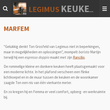
Ga
KEUKEN & INTERIEUR
LEGIMUS
direct
naar
de
hoofdinhoud
MARFEM
"Gelukkig denkt Ton Grosfeld van Legimus niet in beperkingen,
maar in mogelijkheden en oplossingen", mompelt
barista
Martijn
terwijl hij een
espresso doppio
maakt met zijn
Rancilio
.
De rommelige kleine en donkere keuken heeft plaatsgemaakt voor
een moderne lichte. In het plafond verscheen een flinke
lichtkoepel en in de muur tussen de keuken en de woonkamer
zaagde Ton een nis van één vierkante meter.
En zo kregen hij en Femma er veel comfort, opberg- en werkruimte
bij.