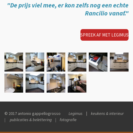
"De prijs viel mee, er kon zelfs nog een echte
Rancilio vanaf."
SPREEK AF MET LEGIMUS
© 2017 antonio gappellogrosso
Legimus
|
keukens & interieur
| publicaties & belettering | fotografie