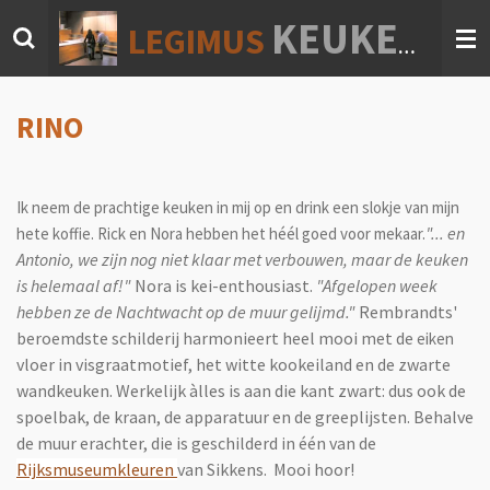
Ga
KEUKEN & INTERIEUR
LEGIMUS
direct
naar
de
hoofdinhoud
RINO
Ik neem de prachtige keuken in mij op en drink een slokje van mijn
"... en
hete koffie. Rick en Nora hebben het héél goed voor mekaar.
Antonio, we zijn nog niet klaar met verbouwen, maar de keuken
is helemaal af!"
Nora is kei-enthousiast.
"Afgelopen week
hebben ze de Nachtwacht op de muur gelijmd."
Rembrandts'
beroemdste schilderij harmonieert heel mooi met de
eiken
vloer in visgraatmotief, het witte kookeiland en de zwarte
wandkeuken. Werkelijk àlles is aan die kant zwart: dus ook de
spoelbak, de kraan, de apparatuur en de greeplijsten. Behalve
de muur erachter, die is geschilderd in één van de
Rijksmuseumkleuren
van Sikkens. Mooi hoor!